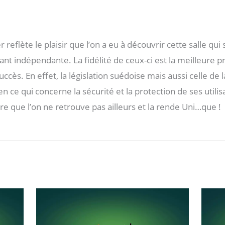
 reflète le plaisir que l’on a eu à découvrir cette salle qui
t indépendante. La fidélité de ceux-ci est la meilleure p
uccès. En effet, la législation suédoise mais aussi celle de 
en ce qui concerne la sécurité et la protection de ses utili
re que l’on ne retrouve pas ailleurs et la rende Uni…que !