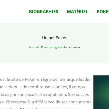
BIOGRAPHIES
MATÉRIEL
POKE
Unibet Poker
Accueil
›
Poker en ligne
›
Unibet Poker
est le site de Poker en ligne de la marque leader
France depuis de nombreuses années, il compte
ttirés par son excellente réputation. Son succès
s qu’il propose à la différence de ses concurrents.