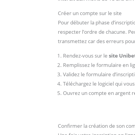
Créer un compte sur le site
Pour débuter la phase d’inscriptio
respecter l’ordre de chacune. Pe
transmettez car des erreurs pour
Rendez-vous sur le
site Unibe
Remplissez le formulaire en li
Validez le formulaire d’inscript
Téléchargez le logiciel qui vou
Ouvrez un compte en argent r
Confirmer la création de son co