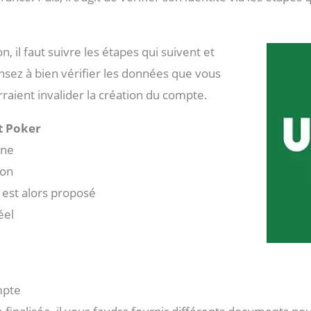
n, il faut suivre les étapes qui suivent et
nsez à bien vérifier les données que vous
raient invalider la création du compte.
t Poker
gne
ion
s est alors proposé
éel
mpte