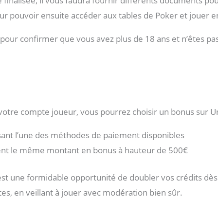
e finalisée, il vous faudra fournir différents documents po
ur pouvoir ensuite accéder aux tables de Poker et jouer en
 pour confirmer que vous avez plus de 18 ans et n’êtes pas
e votre compte joueur, vous pourrez choisir un bonus sur U
sant l’une des méthodes de paiement disponibles
nt le même montant en bonus à hauteur de 500€
t une formidable opportunité de doubler vos crédits dès 
es, en veillant à jouer avec modération bien sûr.