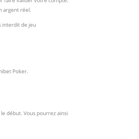
ur faire valider votre compte.
 argent réel.
 interdit de jeu
nibet Poker.
le début. Vous pourrez ainsi