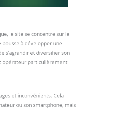
e, le site se concentre sur le
 le pousse à développer une
e s’agrandir et diversifier son
et opérateur particulièrement
ntages et inconvénients. Cela
rdinateur ou son smartphone, mais