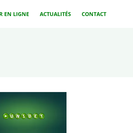
R EN LIGNE
ACTUALITÉS
CONTACT