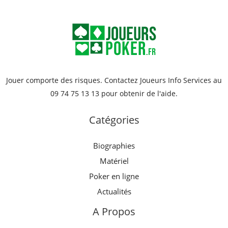
Jouer comporte des risques. Contactez Joueurs Info Services au
09 74 75 13 13 pour obtenir de l'aide.
Catégories
Biographies
Matériel
Poker en ligne
Actualités
A Propos