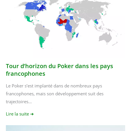
Tour d’horizon du Poker dans les pays
francophones
Le Poker s’est implanté dans de nombreux pays
francophones, mais son développement suit des
trajectoires…
Lire la suite ➜