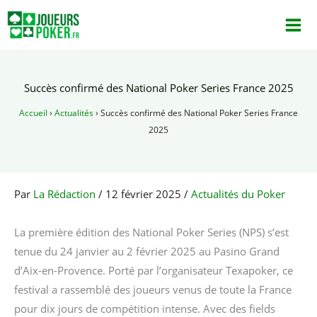
Aller
au
contenu
Succès confirmé des National Poker Series France 2025
Accueil
›
Actualités
›
Succès confirmé des National Poker Series France
2025
Par
La Rédaction
/
12 février 2025
/
Actualités du Poker
La première édition des National Poker Series (NPS) s’est
tenue du 24 janvier au 2 février 2025 au Pasino Grand
d’Aix-en-Provence. Porté par l’organisateur Texapoker, ce
festival a rassemblé des joueurs venus de toute la France
pour dix jours de compétition intense. Avec des fields