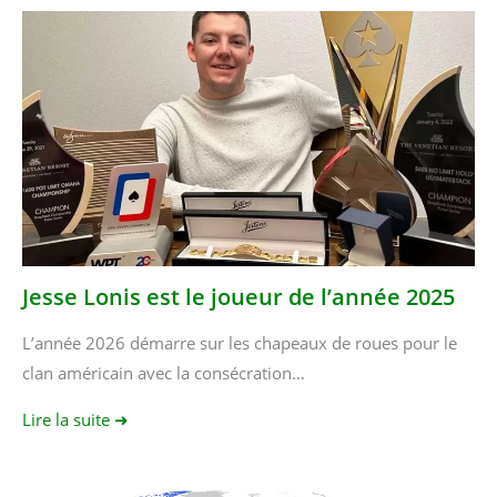
Jesse Lonis est le joueur de l’année 2025
L’année 2026 démarre sur les chapeaux de roues pour le
clan américain avec la consécration…
Lire la suite ➜